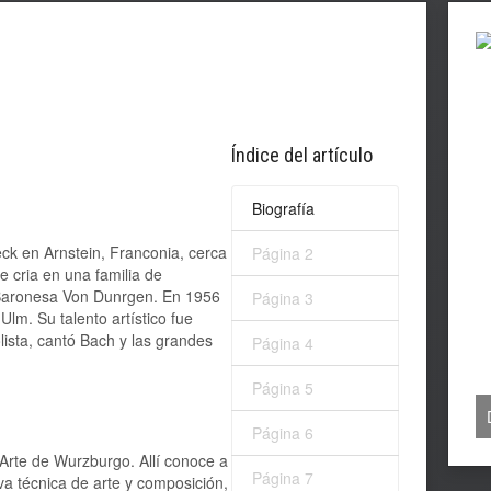
Índice del artículo
Biografía
ck en Arnstein, Franconia, cerca
Página 2
 cria en una familia de
 Baronesa Von Dunrgen. En 1956
Página 3
lm. Su talento artístico fue
ista, cantó Bach y las grandes
Página 4
Página 5
Página 6
 Arte de Wurzburgo. Allí conoce a
Página 7
a técnica de arte y composición,